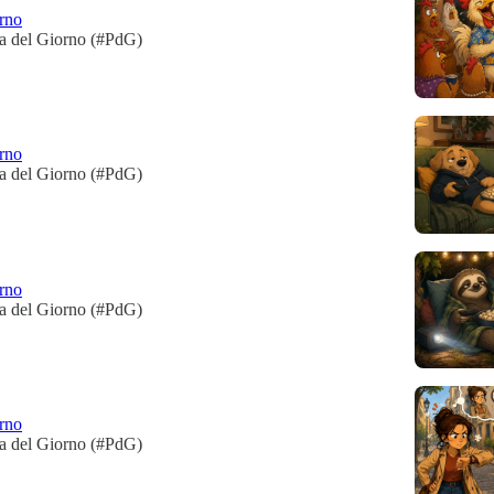
orno
a del Giorno (#PdG)
orno
a del Giorno (#PdG)
orno
a del Giorno (#PdG)
orno
a del Giorno (#PdG)