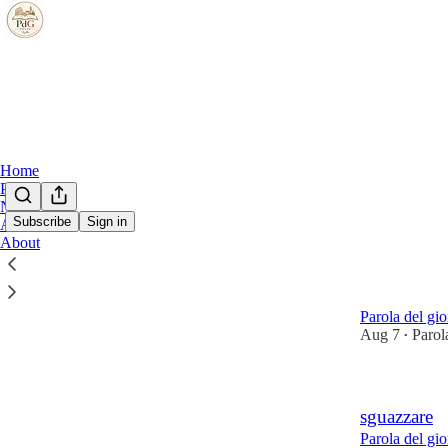
Home
Podcast
Notes
Subscribe
Sign in
Archive
About
Latest
Top
torrido
Parola del gi
Aug 7
Parol
•
sguazzare
Parola del gi