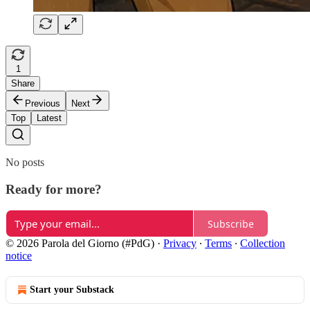
1
Share
Previous
Next
Top
Latest
No posts
Ready for more?
Subscribe
© 2026 Parola del Giorno (#PdG)
·
Privacy
∙
Terms
∙
Collection
notice
Start your Substack