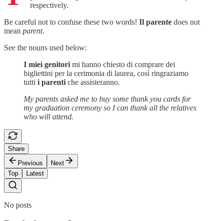
respectively.
Be careful not to confuse these two words!
Il parente
does not
mean
parent
.
See the nouns used below:
I miei genitori
mi hanno chiesto di comprare dei
bigliettini per la cerimonia di laurea, così ringraziamo
tutti
i parenti
che assisteranno.
My parents asked me to buy some thank you cards for
my graduation ceremony so I can thank all the relatives
who will attend.
Share
Previous
Next
Top
Latest
No posts