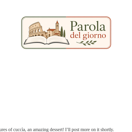
es of cuccìa, an amazing dessert! I’ll post more on it shortly.