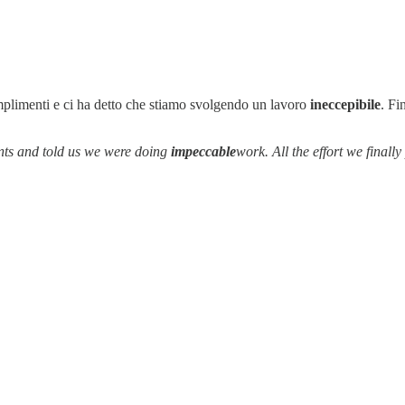
complimenti e ci ha detto che stiamo svolgendo un lavoro
ineccepibile
. Fi
ents and told us we were doing
impeccable
work. All the effort we finally 