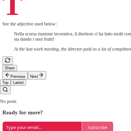
T
See the adjective used below:
Nella scorsa riunione lavorativa, il direttore ci ha fatto molti 
sta dando i suoi frutti!
At the last work meeting, the director paid us a lot of complim
Share
Previous
Next
Top
Latest
No posts
Ready for more?
Subscribe