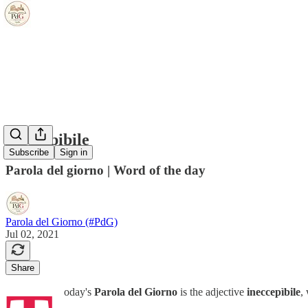
ineccepibile
Subscribe
Sign in
Parola del giorno | Word of the day
Parola del Giorno (#PdG)
Jul 02, 2021
Share
oday's
Parola del Giorno
is the adjective
ineccepìbile
,