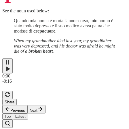
See the noun used below:
Quando mia nonna è morta l'anno scorso, mio nonno è
stato molto depresso e il suo medico aveva paura che
morisse di
crepacuore
.
When my grandmother died last year, my grandfather
was very depressed, and his doctor was afraid he might
die of a
broken heart
.
0:00
-0:16
Share
Previous
Next
Top
Latest