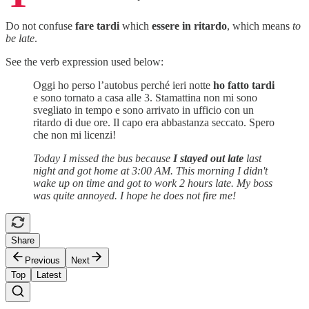
Do not confuse
fare tardi
which
essere in ritardo
, which means
to
be late
.
See the verb expression used below:
Oggi ho perso l’autobus perché ieri notte
ho fatto tardi
e sono tornato a casa alle 3. Stamattina non mi sono
svegliato in tempo e sono arrivato in ufficio con un
ritardo di due ore. Il capo era abbastanza seccato. Spero
che non mi licenzi!
Today I missed the bus because
I stayed out late
last
night and got home at 3:00 AM. This morning I didn't
wake up on time and got to work 2 hours late. My boss
was quite annoyed. I hope he does not fire me!
Share
Previous
Next
Top
Latest